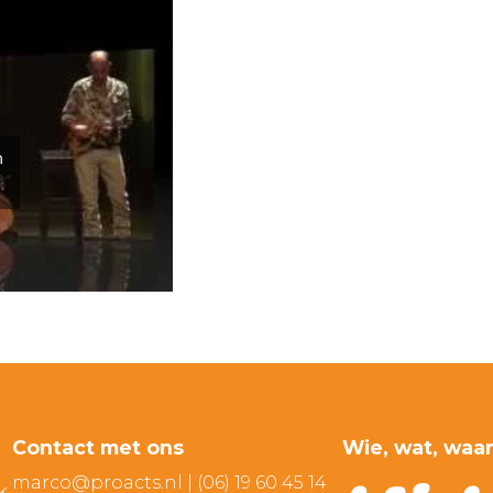
n
Contact met ons
Wie, wat, waa
marco@proacts.nl
|
‭(06) 19 60 45 14‬
k