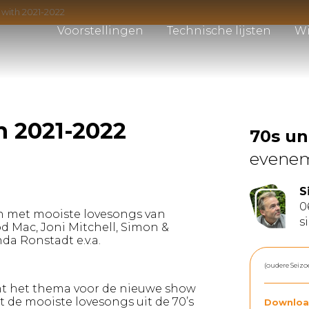
 with 2021-2022
Voorstellingen
Technische lijsten
Wi
h 2021-2022
70s u
evene
S
0
n met mooiste lovesongs van
s
d Mac, Joni Mitchell, Simon &
da Ronstadt e.v.a.
(oudere Seizo
rmt het thema voor de nieuwe show
de mooiste lovesongs uit de 70’s
Downloa