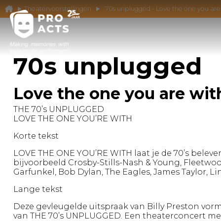
Theatervoorstellingen
70s unplugged - Love the one you are
70s unplugged
Love the one you are wit
THE 70’s UNPLUGGED
LOVE THE ONE YOU’RE WITH
Korte tekst
LOVE THE ONE YOU’RE WITH laat je de 70’s beleve
bijvoorbeeld Crosby-Stills-Nash & Young, Fleetwoo
Garfunkel, Bob Dylan, The Eagles, James Taylor, Lin
Lange tekst
Deze gevleugelde uitspraak van Billy Preston vo
van THE 70’s UNPLUGGED. Een theaterconcert met 