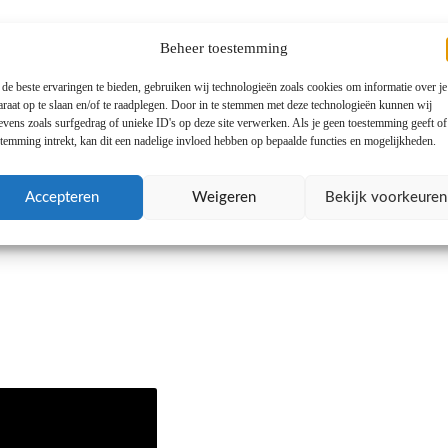
Beheer toestemming
de beste ervaringen te bieden, gebruiken wij technologieën zoals cookies om informatie over je
araat op te slaan en/of te raadplegen. Door in te stemmen met deze technologieën kunnen wij
evens zoals surfgedrag of unieke ID's op deze site verwerken. Als je geen toestemming geeft o
stemming intrekt, kan dit een nadelige invloed hebben op bepaalde functies en mogelijkheden.
Accepteren
Weigeren
Bekijk voorkeuren
gen in het seizoen 2021-2022: