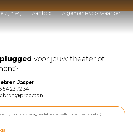
e zijn wij
Aanbod
Algemene voorwaarden
nplugged
voor jouw theater of
ment?
iebren Jasper
6 54 23 72 34
iebren@proacts.nl
enen zijn vooral als naslag beschikbaar en wellicht niet meer te boeken)
ds