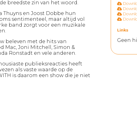
 de breedste zin van het woord.
Downloa
Downloa
sa Thuyns en Joost Dobbe hun
Downloa
 soms sentimenteel, maar altijd vol
Downloa
terke band zorgt voor een muzikale
en.
Links
Geen hi
w beleven met de hits van
d Mac, Joni Mitchell, Simon &
inda Ronstadt en vele anderen.
housiaste publieksreacties heeft
ezen als vaste waarde op de
TH is daarom een show die je niet