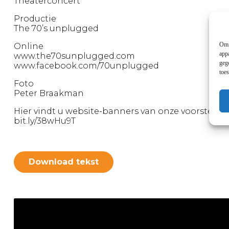
Theaterconcert
Productie
The 70’s unplugged
Om 
Online
app
www.the70sunplugged.com
geg
www.facebook.com/70unplugged
toe
Foto
Peter Braakman
Hier vindt u website-banners van onze voorstellin
bit.ly/38wHu9T
Download tekst