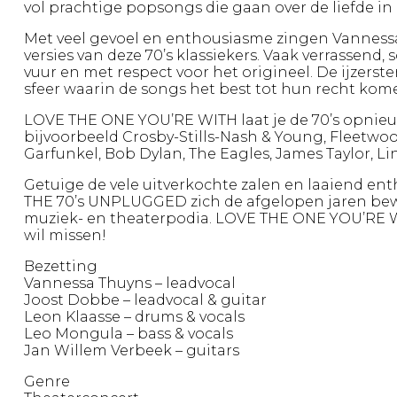
vol prachtige popsongs die gaan over de liefde in
Met veel gevoel en enthousiasme zingen Vannes
versies van deze 70’s klassiekers. Vaak verrassend,
vuur en met respect voor het origineel. De ijzers
sfeer waarin de songs het best tot hun recht kom
LOVE THE ONE YOU’RE WITH laat je de 70’s opnieu
bijvoorbeeld Crosby-Stills-Nash & Young, Fleetwoo
Garfunkel, Bob Dylan, The Eagles, James Taylor, L
Getuige de vele uitverkochte zalen en laaiend ent
THE 70’s UNPLUGGED zich de afgelopen jaren bew
muziek- en theaterpodia. LOVE THE ONE YOU’RE WI
wil missen!
Bezetting
Vannessa Thuyns – leadvocal
Joost Dobbe – leadvocal & guitar
Leon Klaasse – drums & vocals
Leo Mongula – bass & vocals
Jan Willem Verbeek – guitars
Genre