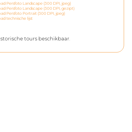
d Persfoto Landscape (300 DPI, jpeg)
d Persfoto Landscape (300 DPI, gezipt)
d Persfoto Portrait (300 DPI, jpeg)
d technische lijst
storische tours beschikbaar.