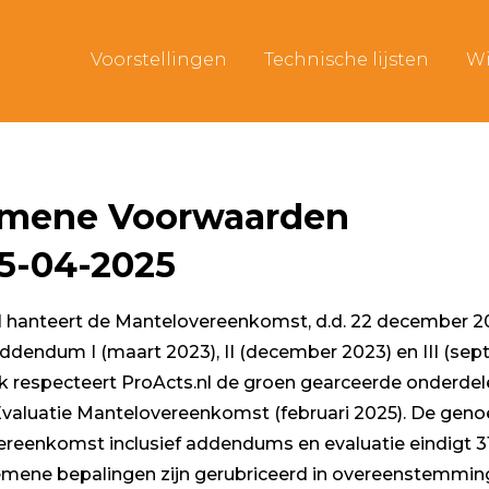
Voorstellingen
Technische lijsten
Wi
mene Voorwaarden
15-04-2025
l hanteert de Mantelovereenkomst, d.d. 22 december 2
 addendum I (maart 2023), II (december 2023) en III (se
k respecteert ProActs.nl de groen gearceerde onderdele
valuatie Mantelovereenkomst (februari 2025). De ge
reenkomst inclusief addendums en evaluatie eindigt 31
mene bepalingen zijn gerubriceerd in overeenstemmin