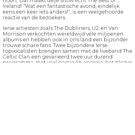
hoort. Dat maakt deze show écht The Best of
Ireland! “Wat een fantastische avond, eindelijk
eens een keer iets anders!”, is een veelgehoorde
reactie van de bezoekers.
Ierse artiesten zoals The Dubliners, U2, en Van
Morrison verkochten wereldwijd vele miljoenen
albums en hebben ook in ons land een bijzonder
trouwe schare fans. Twee bijzondere Ierse
topvocalisten brengen samen met de liveband The
Celtic Clan een gevarieerd twee uur durend
programma, met veel passie en energie; het plezier
straalt eraf!
Met songs van o.a.: The Dubliners, Dolores Keane,
Van Morrison, The Pogues, U2, The Corrs, Johnny
Logan, maar ook Ed Sheeran en Snow Patrol.
Genre
Theaterconcert
Productie
CMF Productions BV
Online