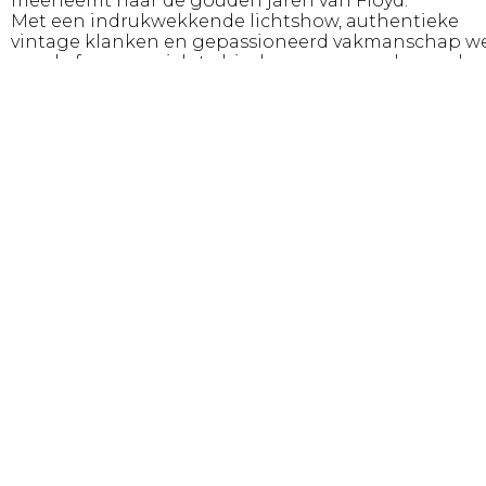
meeneemt naar de gouden jaren van Floyd.
Met een indrukwekkende lichtshow, authentieke
vintage klanken en gepassioneerd vakmanschap w
ze vele fans aan zich te binden en veroverden ze de
grootste theaters van België.
Na het succes van hun eerste twee tours ‘The Greate
Hits’ en ’50 Years of Dark Side of the Moon’ brengt d
band hun meest ambitieuze project tot nu toe: ’60 Y
of Pink Floyd’, een ode aan zes decennia
grensverleggende muziek.
Genre
Theaterconcert
Productie
A Pink Floyd Experience
Online
https://www.apfe.be/
https://www.facebook.com/apfe.be
https://www.instagram.com/a.pink.floyd.experience/
Fotografie
Simon Baerts