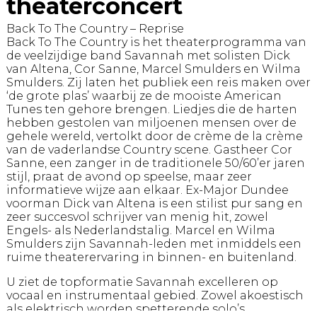
theaterconcert
Back To The Country – Reprise
Back To The Country is het theaterprogramma van
de veelzijdige band Savannah met solisten Dick
van Altena, Cor Sanne, Marcel Smulders en Wilma
Smulders. Zij laten het publiek een reis maken over
‘de grote plas’ waarbij ze de mooiste American
Tunes ten gehore brengen. Liedjes die de harten
hebben gestolen van miljoenen mensen over de
gehele wereld, vertolkt door de crème de la crème
van de vaderlandse Country scene. Gastheer Cor
Sanne, een zanger in de traditionele 50/60’er jaren
stijl, praat de avond op speelse, maar zeer
informatieve wijze aan elkaar. Ex-Major Dundee
voorman Dick van Altena is een stilist pur sang en
zeer succesvol schrijver van menig hit, zowel
Engels- als Nederlandstalig. Marcel en Wilma
Smulders zijn Savannah-leden met inmiddels een
ruime theaterervaring in binnen- en buitenland.
U ziet de topformatie Savannah excelleren op
vocaal en instrumentaal gebied. Zowel akoestisch
als elektrisch worden spetterende solo’s