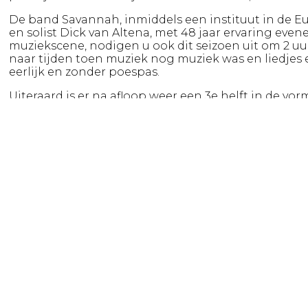
De band Savannah, inmiddels een instituut in de E
en solist Dick van Altena, met 48 jaar ervaring eve
muziekscene, nodigen u ook dit seizoen uit om 2 u
naar tijden toen muziek nog muziek was en liedjes 
eerlijk en zonder poespas.
Uiteraard is er na afloop weer een 3e helft in de vo
te denken after-party in de foyer van uw theater.
Genre
Muziekshow
Productie
CMS Productions
Online
www.backtothecountry.nl
Foto
Hagemeier Fotografie
Scenefotos Lima Fotografie:
https://drive.google.com/drive/folders/155jDfpiQ
usp=sharing