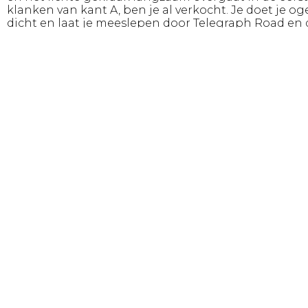
klanken van kant A, ben je al verkocht. Je doet je o
dicht en laat je meeslepen door Telegraph Road en 
prachtige nummers die volgen: Private Investigation
Industrial Disease, Love Over Gold en It Never Rains…
voor stuk klassiekers!
Als kant B van de plaat is afgelopen en je je ogen w
open doet, besef je pas dat het album helemaal live 
gespeeld door niemand minder dan dIRE sTRAITS b
BOOM, like that!
Nadat het album integraal is gespeeld, geniet je va
andere prachtige, bekende en minder bekende son
van Dire Straits en Mark Knopfler.
‘Love Over Gold and More…’ een must voor elke
muziekliefhebber!
Genre:
Theaterconcert
Leeftijd:
Alle
Productie