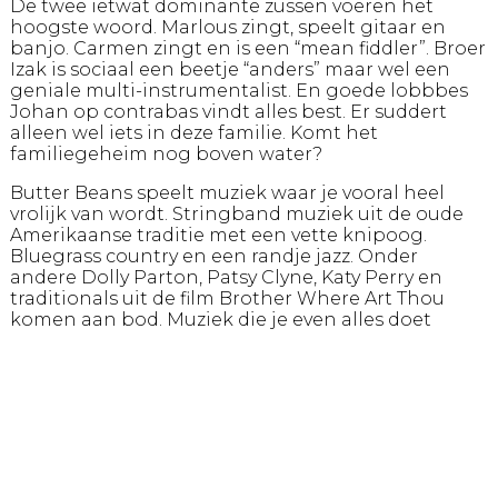
De twee ietwat dominante zussen voeren het
hoogste woord. Marlous zingt, speelt gitaar en
banjo. Carmen zingt en is een “mean fiddler”. Broer
Izak is sociaal een beetje “anders” maar wel een
geniale multi-instrumentalist. En goede lobbbes
Johan op contrabas vindt alles best. Er suddert
alleen wel iets in deze familie. Komt het
familiegeheim nog boven water?
Butter Beans speelt muziek waar je vooral heel
vrolijk van wordt. Stringband muziek uit de oude
Amerikaanse traditie met een vette knipoog.
Bluegrass country en een randje jazz. Onder
andere Dolly Parton, Patsy Clyne, Katy Perry en
traditionals uit de film Brother Where Art Thou
komen aan bod. Muziek die je even alles doet
vergeten. Even niet denken aan je banksaldo of
pensioengat, gewoon je lekker mee laten slepen
met de opzwepende en aanstekelijke muziek van
deze muzikale, ietwat gestoorde familie. Wat eten
we vanavond: Butter Beans!
Cast:
Carmen Jacobs Violiste, zangeres o.a. met Cor