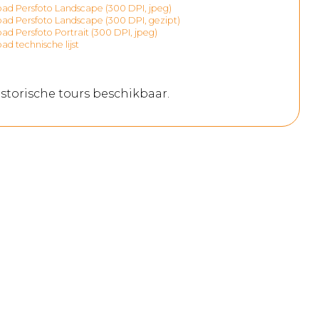
d Persfoto Landscape (300 DPI, jpeg)
d Persfoto Landscape (300 DPI, gezipt)
d Persfoto Portrait (300 DPI, jpeg)
d technische lijst
storische tours beschikbaar.