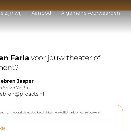
e zijn wij
Aanbod
Algemene voorwaarden
ian Farla
voor jouw theater of
ment?
iebren Jasper
6 54 23 72 34
iebren@proacts.nl
enen zijn vooral als naslag beschikbaar en wellicht niet meer te boeken)
ds