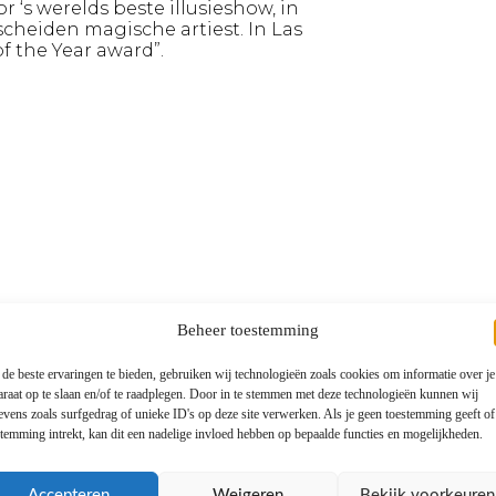
 ‘s werelds beste illusieshow, in
cheiden magische artiest. In Las
f the Year award”.
Beheer toestemming
de beste ervaringen te bieden, gebruiken wij technologieën zoals cookies om informatie over je
araat op te slaan en/of te raadplegen. Door in te stemmen met deze technologieën kunnen wij
evens zoals surfgedrag of unieke ID's op deze site verwerken. Als je geen toestemming geeft o
stemming intrekt, kan dit een nadelige invloed hebben op bepaalde functies en mogelijkheden.
Accepteren
Weigeren
Bekijk voorkeuren