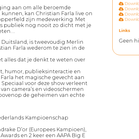
Downloa
daging aan om alle beroemde
Downloa
k kunnen, kan Christian Farla live on
Downloa
opperfield zijn medewerking. Met
Downloa
s publiek nog nooit zo dicht met je
eten….
Links
Geen hi
n Duitsland, is tweevoudig Merlin
tian Farla wederom te zien in de
 alles dat je denkt te weten over
t, humor, publieksinteractie en
 Farla het magische gevecht aan
. Speciaal voor deze show verleent
l van camera’s en videoschermen
us bovenop de geheimen van echte
et Nederlands Kampioenschap
drake D’or (Europees Kampioen),
 Awards en 2 keer een AAPA Big E