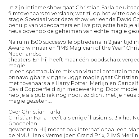
In zijn intieme show gaat Christian Farla de uit
filmtovenaars te verslaan; wat zij op het witte doe
stage. Speciaal voor deze show verleende David C
behulp van videocamera en live projectie heb je al
neus bovenop de geheimen van echte magie gez
Na ruim 1500 succesvolle optredens in 2 jaar tijd i
Award winnaar en “IMS Magician of the Year“ Chris
Nederlandse
theaters. En hij heeft maar één boodschap: vergeet
magie!
In een spectaculaire mix van visueel entertainmen
onnavolgbare vingervlugge magie gaat Christian
met tovenaars als Harry Potter, Merlijn en Gandalf
David Copperfield zijn medewerking. Door midde
heb je als publiek nog nooit zo dicht met je ne
magie gezeten….
Over Christian Farla
Christian Farla heeft als enige illusionist 3 x h
Goochelen
gewonnen. Hij mocht ook internationaal een Man
de NMU Henk Vermeijden Grand Prix, 2 IMS Merlin