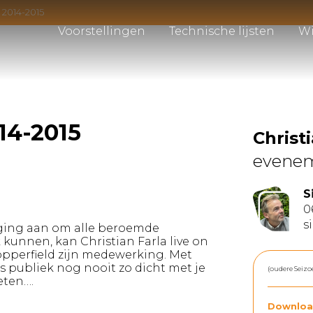
r 2014-2015
Voorstellingen
Technische lijsten
Wi
14-2015
Christ
evene
S
0
s
daging aan om alle beroemde
k kunnen, kan Christian Farla live on
opperfield zijn medewerking. Met
s publiek nog nooit zo dicht met je
(oudere Seizo
eten….
Downloa