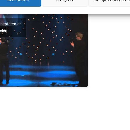
ccepteren en
kelen