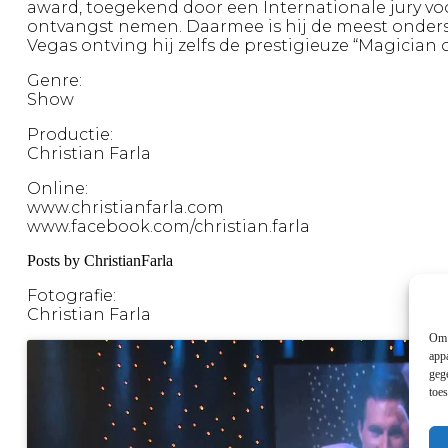
award, toegekend door een Internationale jury voor
ontvangst nemen. Daarmee is hij de meest onders
Vegas ontving hij zelfs de prestigieuze “Magician o
Genre:
Show
Productie:
Christian Farla
Online:
www.christianfarla.com
www.facebook.com/christian.farla
Posts by ChristianFarla
Fotografie:
Christian Farla
Om 
app
geg
toe