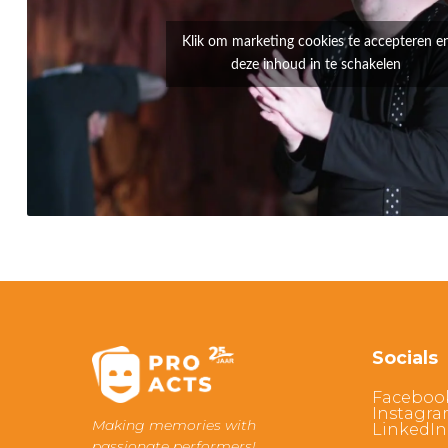
Klik om marketing cookies te accepteren e
deze inhoud in te schakelen
Socials
Faceboo
Instagr
Making memories with
LinkedIn
passionate performers!