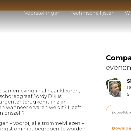
4
Voorstellingen
Technische lijsten
Wi
Compag
evene
S
0
de samenleving in al haar kleuren,
s
choreograaf Jordy Dik is
s urgenter terugkomt in zijn
 en wanneer ervaren we dit? Heeft
in onszelf?
(oudere Seizo
gen – voorbij alle trommelvliezen –
 angst om niet begrepen te worden
Downloa