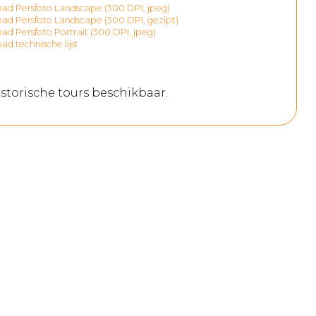
d Persfoto Landscape (300 DPI, jpeg)
d Persfoto Landscape (300 DPI, gezipt)
d Persfoto Portrait (300 DPI, jpeg)
d technische lijst
storische tours beschikbaar.