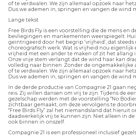
of te verdwalen. We zijn allemaal opzoek naar hetzel
Dus we ademen in, springen en vangen de wind m
Lange tekst
Free Birds Fly is een voorstelling die de mens en 
bevliegingen en mankementen weerspiegelt. Huis
geïntrigeerd door het begrip ‘vrijheid’, dat steed
choreografisch werk. Wat is vrijheid nou eigenlijk
vrijheid met een ander te maken of zit het allang 
Onze vrije stem verlangt dat de wind haar kan dra
volledig naar binnen. Zonder de ongemakkelijke
of te verdwalen. We zijn allemaal opzoek naar hetzel
Dus we ademen in, springen en vangen de wind m
In de derde productie van Compagnie 21 gaan neg
reis. Zij willen dansen om vrij te zijn. Tijdens de e
gezelschap werden met de voorstelling “No Bodie
zichtbaar gemaakt, om deze vervolgens te doorbr
“Free Birds Fly” zal het niemandsland dat hieruit
daadwerkelijk vrij te kunnen zijn. Niet alleen in d
ook binnen in onszelf.
Compagnie 21 is een professioneel inclusief gez