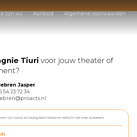
e zijn wij
Aanbod
Algemene voorwaarden
nie Tiuri
voor jouw theater of
ment?
iebren Jasper
6 54 23 72 34
iebren@proacts.nl
enen zijn vooral als naslag beschikbaar en wellicht niet meer te boeken)
ds