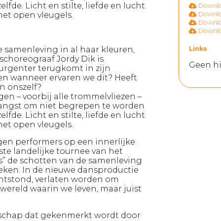
fde. Licht en stilte, liefde en lucht.
Downloa
et open vleugels.
Downloa
Downloa
Downloa
de samenleving in al haar kleuren,
Links
choreograaf Jordy Dik is
Geen hi
s urgenter terugkomt in zijn
 en wanneer ervaren we dit? Heeft
in onszelf?
gen – voorbij alle trommelvliezen –
 angst om niet begrepen te worden
fde. Licht en stilte, liefde en lucht.
et open vleugels.
en performers op een innerlijke
erste landelijke tournee van het
s” de schotten van de samenleving
eken. In de nieuwe dansproductie
 ontstond, verlaten worden om
e wereld waarin we leven, maar juist
elschap dat gekenmerkt wordt door