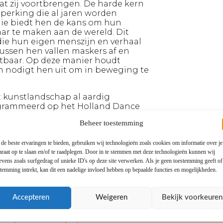
at zij voortbrengen. De harde kern
perking die al jaren worden
nie biedt hen de kans om hun
ar te maken aan de wereld. Dit
ie hun eigen menszijn en verhaal
ssen hen vallen maskers af en
chtbaar. Op deze manier houdt
n nodigt hen uit om in beweging te
t kunstlandschap al aardig
ogrammeerd op het Holland Dance
reograaf Jordy Dik ontving een
Beheer toestemming
fde Nederlandse Dansdagen. Het
 de niche van de inclusieve kunst
de beste ervaringen te bieden, gebruiken wij technologieën zoals cookies om informatie over je
mmeerd te worden in het reguliere
araat op te slaan en/of te raadplegen. Door in te stemmen met deze technologieën kunnen wij
uwe generatie
evens zoals surfgedrag of unieke ID's op deze site verwerken. Als je geen toestemming geeft o
r menselijkheid, inclusiviteit en
stemming intrekt, kan dit een nadelige invloed hebben op bepaalde functies en mogelijkheden.
renzen te gaan ontstijgen.
Accepteren
Weigeren
Bekijk voorkeuren