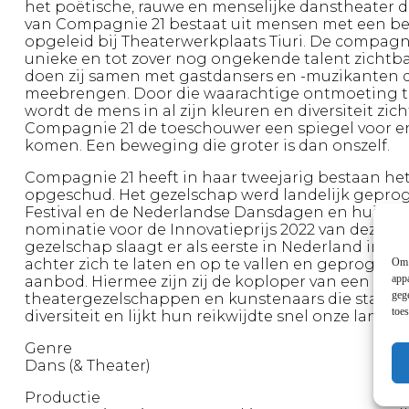
het poëtische, rauwe en menselijke danstheater d
van Compagnie 21 bestaat uit mensen met een be
opgeleid bij Theaterwerkplaats Tiuri. De compag
unieke en tot zover nog ongekende talent zichtba
doen zij samen met gastdansers en -muzikanten d
meebrengen. Door die waarachtige ontmoeting tu
wordt de mens in al zijn kleuren en diversiteit zi
Compagnie 21 de toeschouwer een spiegel voor e
komen. Een beweging die groter is dan onszelf.
Compagnie 21 heeft in haar tweejarig bestaan he
opgeschud. Het gezelschap werd landelijk gepr
Festival en de Nederlandse Dansdagen en huischo
nominatie voor de Innovatieprijs 2022 van dezel
gezelschap slaagt er als eerste in Nederland in om
Om 
achter zich te laten en op te vallen en geprogra
app
aanbod. Hiermee zijn zij de koploper van een nie
geg
theatergezelschappen en kunstenaars die staan voo
toe
diversiteit en lijkt hun reikwijdte snel onze landg
Genre
Dans (& Theater)
Productie