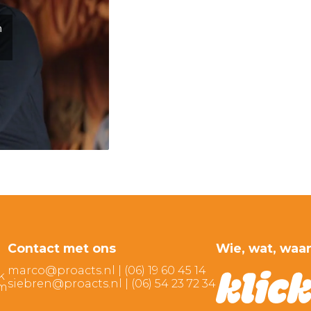
n
Contact met ons
Wie, wat, waa
marco@proacts.nl
|
‭(06) 19 60 45 14‬
k
siebren@proacts.nl
|
‭‭(06) 54 23 72 34‬
am