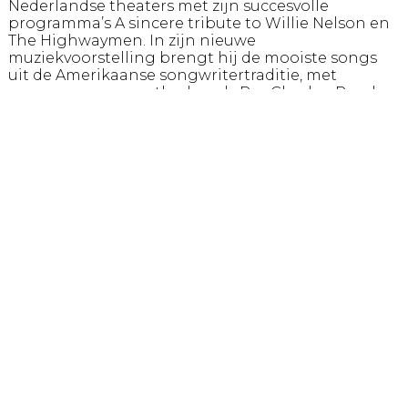
Nederlandse theaters met zijn succesvolle
programma’s A sincere tribute to Willie Nelson en
The Highwaymen. In zijn nieuwe
muziekvoorstelling brengt hij de mooiste songs
uit de Amerikaanse songwritertraditie, met
nummers van grootheden als Ray Charles, Randy
Newman, Paul Simon en natuurlijk Willie Nelson.
Ook hoor én zie je veel van Eriks eigen werk. Erik
wordt bijgestaan door pianist Jort Broekhuizen en
bassist Maartje de Vries.
Waar haalt hij zijn inspiratie vandaan? In zijn boek
“Iedereen Kunstenaar” én in deze voorstelling
geeft Erik het antwoord. Al is het misschien niet
wat je verwacht, inspirerend is het zeker.
Neimeijer laat aan de hand van zijn
inspiratiebronnen en eigen ervaring zien dat het
creatieve proces meer is dan je aan de buitenkant
ziet. Het is een manier van denken die je jezelf kunt
aanleren. Vanuit zijn eigen leven neemt hij je mee
in zijn manier van kijken, denken en scheppen.
Zijn soulvolle songs en kleurige schilderijen
vormen het toneel en dit levert niet alleen