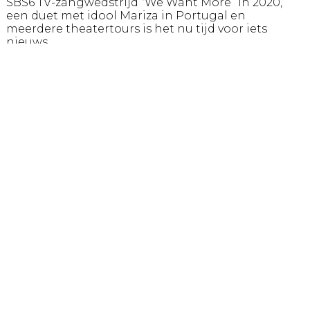
SBS6 TV-zangwedstrijd “We Want More” in 2020,
een duet met idool Mariza in Portugal en
meerdere theatertours is het nu tijd voor iets
nieuws.
De bekende, traditionele Fado’s worden aangevuld
met veel zelfgeschreven werk en persoonlijke
verhalen.
Iris en Tiago brachten hun eerste EP ‘Bairro Alto’
uit in 2019 en in 2020 volgde daarop de EP ‘Sei de
um Rio’. Op beide EP’s is ook eigen werk te horen.
Het eigen werk was alvast een voorproefje voor het
nieuwe album ‘Viver e Viver’ dat in december 2023
uit kwam. Op het album zijn 11 zelfgeschreven
nummers te horen en ook zijn contrabas, drums
en Portugese 12-snarige gitaar toegevoegd.
Geen tijd of geld voor een vakantie naar Portugal?
FADOpelos2 is de oplossing!
Een mooie mix van Fado, Jazz en Braziliaanse
muziek zorgen voor een verrassende voorstelling
waarin u wordt meegenomen door de straten van
Lissabon.