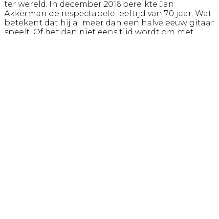
ter wereld. In december 2016 bereikte Jan
Akkerman de respectabele leeftijd van 70 jaar. Wat
betekent dat hij al meer dan een halve eeuw gitaar
speelt. Of het dan niet eens tijd wordt om met
pensioen te gaan? Absoluut niet.
Wat is er mooier dan dit heuglijke feit uitbundig te
vieren op ons podium? Met nummers als
Streetwalker, Pieton en Hocus Pocus, nieuwe
composities en oudere favorieten. Wat Jan doet
tekent nog steeds voor een groot muzikaal inzicht.
Samen met zijn band, bestaande uit Coen
Molenaar (toetsen), David de Marez Oyens (bas) en
Marijn van den Berg (drums), klinkt alles anno 2017
nog steeds sprankelend fris. De uitgesponnen
nummers zitten barstensvol tempo- en
themawisselingen, spectaculaire arrangementen,
perfecte timing en sublieme solo’s, waarin
Akkerman vanzelfsprekend de hoofdrol speelt. Het
gitaarspel behelst een emotionele lading die
ongeëvenaard is. Hier en daar vlecht Akkerman
wat cryptische improvisaties rondom centrale
thema’s of past hij willekeurige afwijkingen toe.