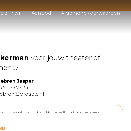
e zijn wij
Aanbod
Algemene voorwaarden
kkerman
voor jouw theater of
ment?
iebren Jasper
6 54 23 72 34
iebren@proacts.nl
enen zijn vooral als naslag beschikbaar en wellicht niet meer te boeken)
ds