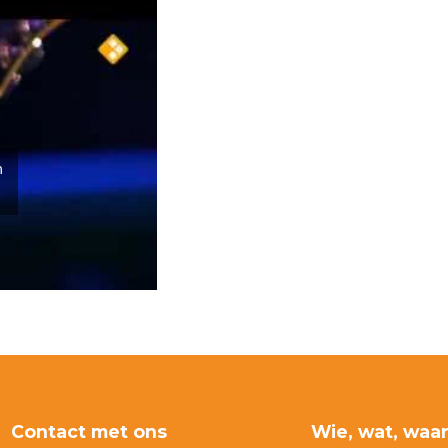
n
Contact met ons
Wie, wat, waa