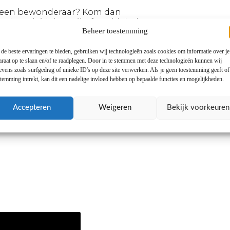
n je een bewonderaar? Kom dan
n, begeleid door zijn formidabele
Beheer toestemming
de beste ervaringen te bieden, gebruiken wij technologieën zoals cookies om informatie over je
araat op te slaan en/of te raadplegen. Door in te stemmen met deze technologieën kunnen wij
evens zoals surfgedrag of unieke ID's op deze site verwerken. Als je geen toestemming geeft o
stemming intrekt, kan dit een nadelige invloed hebben op bepaalde functies en mogelijkheden.
Accepteren
Weigeren
Bekijk voorkeuren