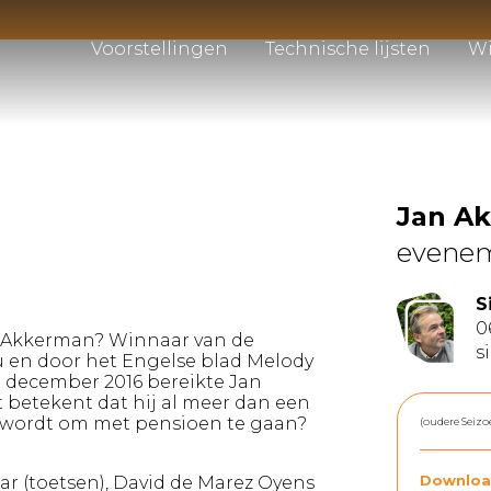
Voorstellingen
Technische lijsten
Wi
Jan A
evene
S
0
 Akkerman? Winnaar van de
s
u en door het Engelse blad Melody
In december 2016 bereikte Jan
t betekent dat hij al meer dan een
jd wordt om met pensioen te gaan?
(oudere Seizo
r (toetsen), David de Marez Oyens
Downloa