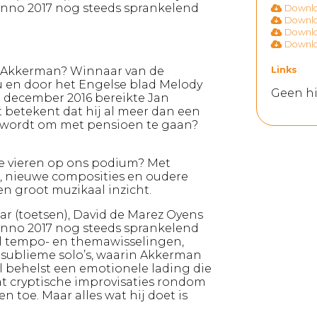
s anno 2017 nog steeds sprankelend
Downloa
Downloa
Downloa
Downloa
 Akkerman? Winnaar van de
Links
u en door het Engelse blad Melody
Geen hi
In december 2016 bereikte Jan
t betekent dat hij al meer dan een
jd wordt om met pensioen te gaan?
 te vieren op ons podium? Met
, nieuwe composities en oudere
en groot muzikaal inzicht.
r (toetsen), David de Marez Oyens
s anno 2017 nog steeds sprankelend
ol tempo- en themawisselingen,
 sublieme solo’s, waarin Akkerman
l behelst een emotionele lading die
at cryptische improvisaties rondom
n toe. Maar alles wat hij doet is