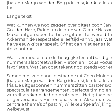
(bas) en Marijn van den Berg (drums), klinkt alle
fris.
Lange tekst
Wat kunnen we nog zeggen over gitaaricoon Jan
Gouden Harp, Ridder in de orde van Oranje Nassa
Maker uitgeroepen tot beste gitarist ter wereld. 
Akkerman de respectabele leeftijd van 70 jaar. Wa
halve eeuw gitaar speelt. Of het dan niet eens ti
Absoluut niet.
Wat is er mooier dan dit heuglijke feit uitbundig
nummers als Streetwalker, Pieton en Hocus Pocus
favorieten. Wat Jan doet tekent nog steeds voor e
Samen met zijn band, bestaande uit Coen Molenaa
(bas) en Marijn van den Berg (drums), klinkt alle
fris. De uitgesponnen nummers zitten barstensv
spectaculaire arrangementen, perfecte timing en
vanzelfsprekend de hoofdrol speelt. Het gitaarspe
ongeëvenaard is. Hier en daar vlecht Akkerman w
centrale thema’s of past hij willekeurige afwijkinge
welbewust!