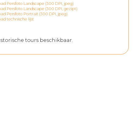
d Persfoto Landscape (300 DPI, jpeg)
d Persfoto Landscape (300 DPI, gezipt)
d Persfoto Portrait (300 DPI, jpeg)
d technische lijst
storische tours beschikbaar.