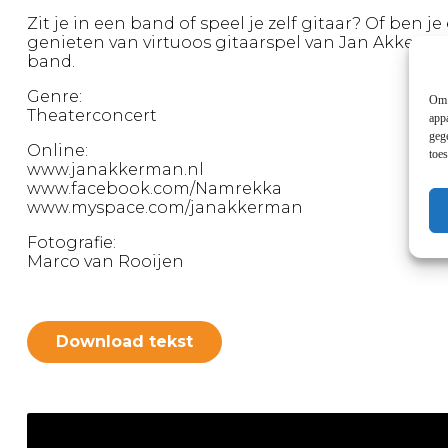
Zit je in een band of speel je zelf gitaar? Of be
genieten van virtuoos gitaarspel van Jan Akkerma
band.
Genre:
Om 
Theaterconcert
app
geg
Online:
toe
www.janakkerman.nl
www.facebook.com/Namrekka
www.myspace.com/janakkerman
Fotografie:
Marco van Rooijen
Download tekst