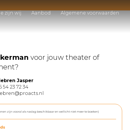
e zijn wij
Aanbod
Algemene voorwaarden
kkerman
voor jouw theater of
ment?
iebren Jasper
6 54 23 72 34
iebren@proacts.nl
enen zijn vooral als naslag beschikbaar en wellicht niet meer te boeken)
ds