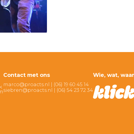
Contact met ons
Wie, wat, waa
marco@proacts.nl
|
‭(06) 19 60 45 14‬
k
siebren@proacts.nl
|
‭‭(06) 54 23 72 34‬
am