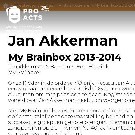
Theatervoorstellingen
Jan Akkerman - My Brainbox 2013-20
Jan Akkerman
My Brainbox 2013-2014
Jan Akkerman & Band met Bert Heerink
My Brainbox
Onze Ridder in de orde van Oranje Nassau Jan Ak
eeuw gitaar. In december 2011 is hij 65 jaar geword
Akkerman om met pensioen te gaan. Nog steeds rei
wereld over. Jan Akkerman heeft zich voorgenomen
Met My Brainbox herleven goede oude tijden! Akke
oprichtte, zal tijdens deze voorstelling bekend e
succesvolle groep ten gehore brengen. Niemand m
zangpartijen op zich nemen. Na 40 jaar komt Jan
van deze legendarische band.