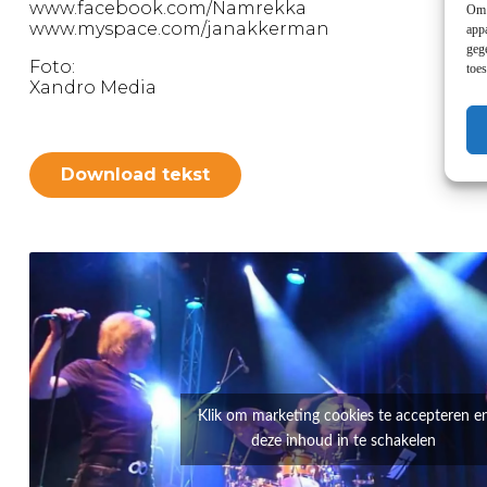
www.facebook.com/Namrekka
Om 
www.myspace.com/janakkerman
app
geg
Foto:
toe
Xandro Media
Download tekst
Klik om marketing cookies te accepteren e
deze inhoud in te schakelen