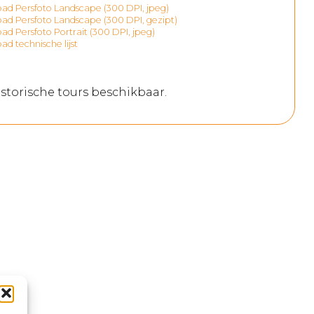
d Persfoto Landscape (300 DPI, jpeg)
d Persfoto Landscape (300 DPI, gezipt)
d Persfoto Portrait (300 DPI, jpeg)
d technische lijst
storische tours beschikbaar.