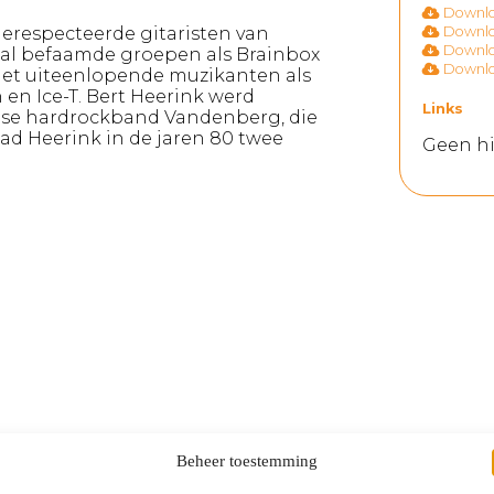
Downloa
gerespecteerde gitaristen van
Downloa
Downloa
naal befaamde groepen als Brainbox
Downloa
met uiteenlopende muzikanten als
 en Ice-T. Bert Heerink werd
Links
dse hardrockband Vandenberg, die
ad Heerink in de jaren 80 twee
Geen hi
Beheer toestemming