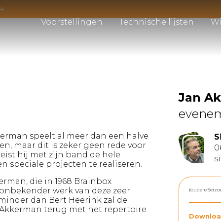
14
Voorstellingen
Technische lijsten
Wi
Jan A
evene
kerman speelt al meer dan een halve
S
en, maar dit is zeker geen rede voor
0
st hij met zijn band de hele
s
 speciale projecten te realiseren.
rman, die in 1968 Brainbox
n onbekender werk van deze zeer
(oudere Seizo
inder dan Bert Heerink zal de
 Akkerman terug met het repertoire
Downloa