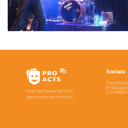
Socials
Faceboo
Instagr
Making memories with
LinkedIn
passionate performers!