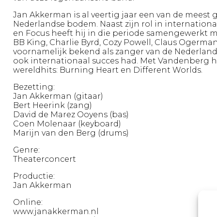
Jan Akkerman is al veertig jaar een van de meest 
Nederlandse bodem. Naast zijn rol in internatio
en Focus heeft hij in die periode samengewerkt 
BB King, Charlie Byrd, Cozy Powell, Claus Ogerman
voornamelijk bekend als zanger van de Nederlan
ook internationaal succes had. Met Vandenberg h
wereldhits: Burning Heart en Different Worlds.
Bezetting:
Jan Akkerman (gitaar)
Bert Heerink (zang)
David de Marez Ooyens (bas)
Coen Molenaar (keyboard)
Marijn van den Berg (drums)
Genre:
Theaterconcert
Productie:
Jan Akkerman
Online:
www.janakkerman.nl