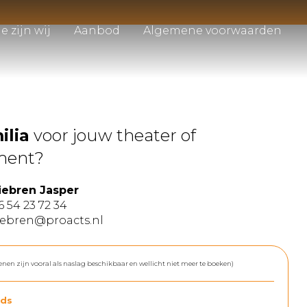
e zijn wij
Aanbod
Algemene voorwaarden
ilia
voor jouw theater of
ment?
iebren Jasper
6 54 23 72 34
iebren@proacts.nl
enen zijn vooral als naslag beschikbaar en wellicht niet meer te boeken)
ds