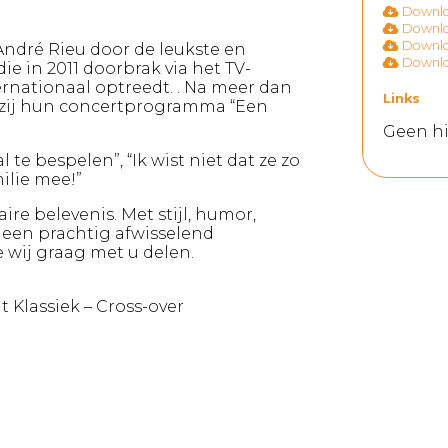
Downloa
Downloa
Downloa
 André Rieu door de leukste en
Downloa
ie in 2011 doorbrak via het TV-
rnationaal optreedt. . Na meer dan
Links
 zij hun concertprogramma “Een
Geen hi
te bespelen”, “Ik wist niet dat ze zo
ilie mee!”
ire belevenis. Met stijl, humor,
een prachtig afwisselend
 wij graag met u delen.
t Klassiek – Cross-over