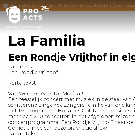
Theatervoorstellingen
La Familia - Een Rondje Vrijthof in ei
La Familia
Een Rondje Vrijthof in ei
La Familia
Een Rondje Vrijthof
Korte tekst
Van Weense Wals tot Musical!
Een feestelijk concert met muziek in de sfeer van
schitterend zingende zangers-familie van ons land:
het TV-programma Hollands Got Talent en sindsdi
meer dan 200 concerten in het afgelopen seizoen
concertprogramma “Een Rondje Vrijthof” naar de 
Geniet U mee van deze prachtige show
Lange tekst