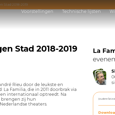
gen Stad 2018-2019
Voorstellingen
Technische lijsten
Wi
gen Stad 2018-2019
La Fam
evene
S
0
s
 André Rieu door de leukste en
 La Familia, die in 2011 doorbrak via
en internationaal optreedt. Na
 brengen zij hun
(oudere Seizo
Nederlandse theaters.
Downloa