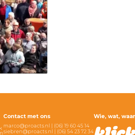
n
Contact met ons
Wie, wat, waa
marco@proacts.nl
|
‭(06) 19 60 45 14‬
k
siebren@proacts.nl
|
‭‭(06) 54 23 72 34‬
am