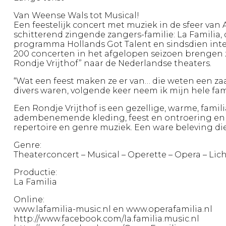
Van Weense Wals tot Musical!
Een feestelijk concert met muziek in de sfeer van
schitterend zingende zangers-familie: La Familia, d
programma Hollands Got Talent en sindsdien inte
200 concerten in het afgelopen seizoen brengen
Rondje Vrijthof” naar de Nederlandse theaters.
“Wat een feest maken ze er van… die weten een zaal 
divers waren, volgende keer neem ik mijn hele fam
Een Rondje Vrijthof is een gezellige, warme, familia
adembenemende kleding, feest en ontroering en 
repertoire en genre muziek. Een ware beleving die
Genre:
Theaterconcert – Musical – Operette – Opera – Lich
Productie:
La Familia
Online:
www.lafamilia-music.nl en www.operafamilia.nl
http://www.facebook.com/la.familia.music.nl