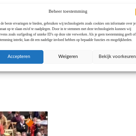
Beheer toestemming
de beste ervaringen te bieden, gebruiken wij technologieën zoals cookies om informatie over je
araat op te slaan en/of te raadplegen. Door in te stemmen met deze technologieën kunnen wij
evens zoals surfgedrag of unieke ID's op deze site verwerken. Als je geen toestemming geeft o
stemming intrekt, kan dit een nadelige invloed hebben op bepaalde functies en mogelijkheden.
dt direct bij u aangeleverd **
Accepteren
Weigeren
Bekijk voorkeuren