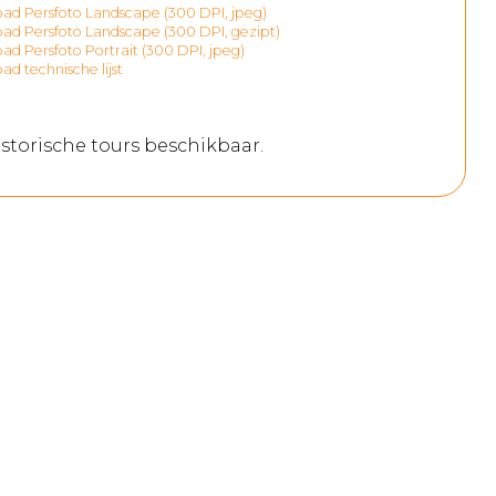
d Persfoto Landscape (300 DPI, jpeg)
d Persfoto Landscape (300 DPI, gezipt)
d Persfoto Portrait (300 DPI, jpeg)
d technische lijst
storische tours beschikbaar.