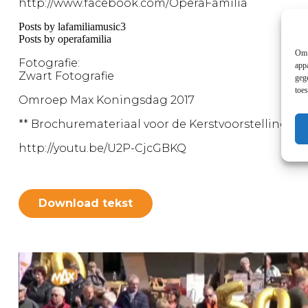
http://www.facebook.com/OperaFamilia
Posts by lafamiliamusic3
Posts by operafamilia
Om 
Fotografie:
app
Zwart Fotografie
geg
toe
Omroep Max Koningsdag 2017
** Brochuremateriaal voor de Kerstvoorstelling wor
http://youtu.be/U2P-CjcGBKQ
Download tekst