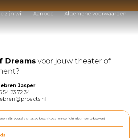
e zijn wij
Aanbod
Algemene voorwaarden
of Dreams
voor jouw theater of
ment?
iebren Jasper
6 54 23 72 34
iebren@proacts.nl
enen zijn vooral als naslag beschikbaar en wellicht niet meer te boeken)
ds