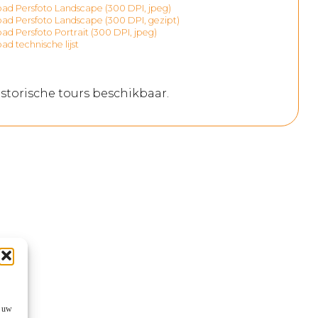
d Persfoto Landscape (300 DPI, jpeg)
d Persfoto Landscape (300 DPI, gezipt)
d Persfoto Portrait (300 DPI, jpeg)
d technische lijst
storische tours beschikbaar.
f uw