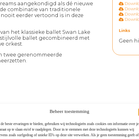
Dreams aangekondigd als dé nieuwe
Downloa
fde combinatie van traditionele
Downloa
Downloa
 nooit eerder vertoond is in deze
Downloa
Links
van het klassieke ballet Swan Lake
t stijlvolle ballet gecombineerd met
Geen hi
e orkest.
sen twee gerenommeerde
eerzetten.
Beheer toestemming
de beste ervaringen te bieden, gebruiken wij technologieën zoals cookies om informatie over je
araat op te slaan en/of te raadplegen. Door in te stemmen met deze technologieën kunnen wij
evens zoals surfgedrag of unieke ID's op deze site verwerken. Als je geen toestemming geeft o