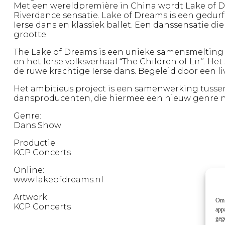
Met een wereldpremière in China wordt Lake of 
Riverdance sensatie. Lake of Dreams is een gedur
Ierse dans en klassiek ballet. Een danssensatie die
grootte.
The Lake of Dreams is een unieke samensmelting 
en het Ierse volksverhaal “The Children of Lir”. He
de ruwe krachtige Ierse dans. Begeleid door een liv
Het ambitieus project is een samenwerking tus
dansproducenten, die hiermee een nieuw genre n
Genre:
Dans Show
Productie:
KCP Concerts
Online:
www.lakeofdreams.nl
Artwork
Om 
KCP Concerts
app
geg