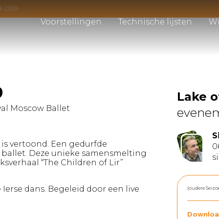
8-2019
Voorstellingen
Technische lijsten
Wi
9
Lake 
al Moscow Ballet
evene
S
 is vertoond. Een gedurfde
0
k ballet. Deze unieke samensmelting
s
ksverhaal “The Children of Lir”
Ierse dans. Begeleid door een live
(oudere Seizo
Downloa