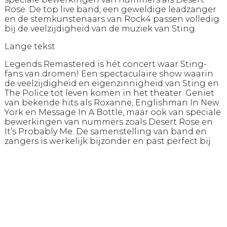
Rose. De top live band, een geweldige leadzanger
en de stemkunstenaars van Rock4 passen volledig
bij de veelzijdigheid van de muziek van Sting.
Lange tekst
Legends Remastered is hét concert waar Sting-
fans van dromen! Een spectaculaire show waarin
de veelzijdigheid en eigenzinnigheid van Sting en
The Police tot leven komen in het theater. Geniet
van bekende hits als Roxanne, Englishman In New
York en Message In A Bottle, maar ook van speciale
bewerkingen van nummers zoals Desert Rose en
It’s Probably Me. De samenstelling van band en
zangers is werkelijk bijzonder en past perfect bij
de veelzijdigheid van Sting’s muziek. Met een top
live band, een geweldige leadzanger en de
stemkunstenaars van Rock4 wordt dit een concert
om nooit te vergeten!
De band bestaat uit louter topmuzikanten uit de
rock-, pop- en jazzwereld. Leadzanger is Ludovique
(Luc Devens), een vocale duizendpoot met een
ongelofelijke dynamiek en muzikaliteit, die aan