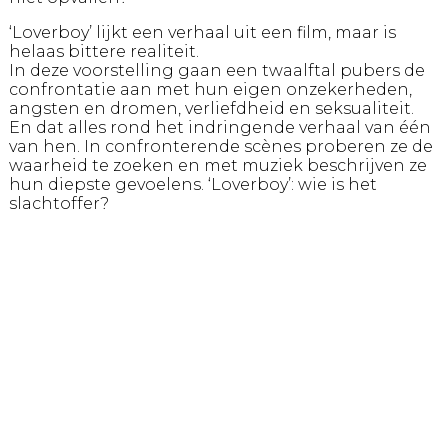
‘Loverboy’ lijkt een verhaal uit een film, maar is
helaas bittere realiteit.
In deze voorstelling gaan een twaalftal pubers de
confrontatie aan met hun eigen onzekerheden,
angsten en dromen, verliefdheid en seksualiteit.
En dat alles rond het indringende verhaal van één
van hen. In confronterende scènes proberen ze de
waarheid te zoeken en met muziek beschrijven ze
hun diepste gevoelens. ‘Loverboy’: wie is het
slachtoffer?
Een voorstelling voor en door pubers (en ouders
mogen mee als ze durven).
Genre:
Jeugdvoorstelling
Leeftijd:
12+
Regie:
Janke Dekker