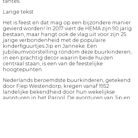
tantes.
Lange tekst
Het is feest en dat mag op een bijzondere manier
gevierd worden! In 2017 viert de HEMA zijn 90 jarig
bestaan, maar hangt ook de vlag uit voor zijn 25
jarige verbondenheid met de populaire
kinderfiguurtjes Jip en Janneke. Een
jubileumvoorstelling rondom deze buurkinderen,
in een prachtig decor waarin beide huizen
centraal staan, is een van de feestelijke
hoogtepunten.
Nederlands beroemdste buurkinderen, getekend
door Fiep Westendorp, kregen vanaf 1952
landelijke bekendheid door hun wekelijkse
avonturen in het Parool. De avonturen van Jip en
Janneke zijn bedacht door Annie M.G. Schmidt en
gaan over het dagelijks leven waarin zij van alles
beleven. Ze worden jarig, stampen in de
regenplassen, gaan op bezoek bij oma, maken een
legpuzzel en doen de poppenwas. Hun hond
Takkie en de poes Siepie zijn belangrijke