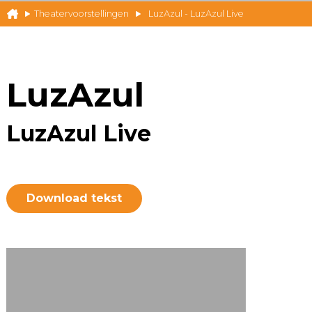
Theatervoorstellingen
LuzAzul - LuzAzul Live
LuzAzul
LuzAzul Live
Download tekst