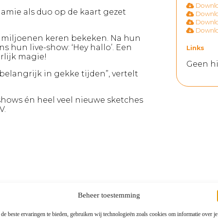
Downloa
Jamie als duo op de kaart gezet
Downloa
Downloa
Downloa
jd miljoenen keren bekeken. Na hun
s hun live-show: ‘Hey hallo’. Een
Links
rlijk magie!
Geen hi
elangrijk in gekke tijden”, vertelt
rshows én heel veel nieuwe sketches
V.
Beheer toestemming
de beste ervaringen te bieden, gebruiken wij technologieën zoals cookies om informatie over je