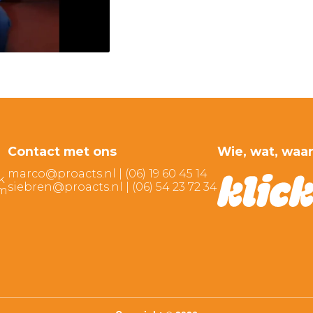
Contact met ons
Wie, wat, waa
marco@proacts.nl
|
‭(06) 19 60 45 14‬
k
siebren@proacts.nl
|
‭‭(06) 54 23 72 34‬
am