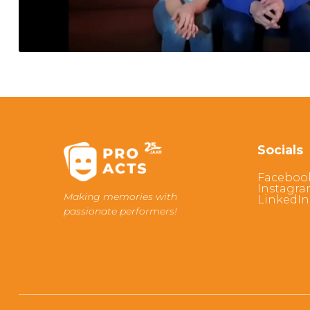
Socials
Faceboo
Instagr
Making memories with
LinkedIn
passionate performers!