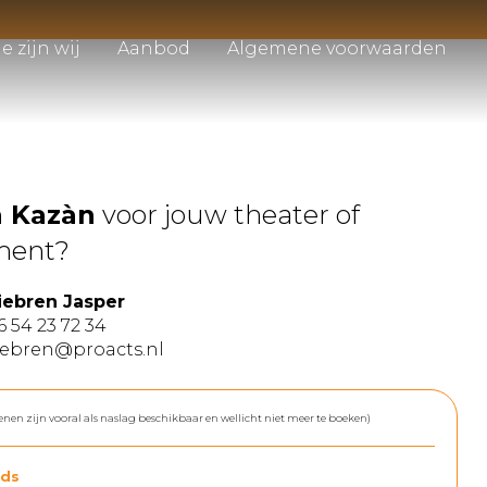
e zijn wij
Aanbod
Algemene voorwaarden
n Kazàn
voor jouw theater of
ment?
iebren Jasper
6 54 23 72 34
iebren@proacts.nl
enen zijn vooral als naslag beschikbaar en wellicht niet meer te boeken)
ds