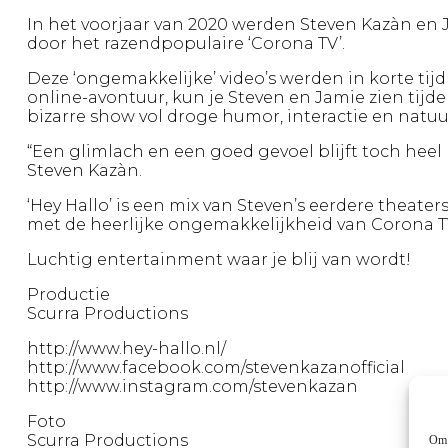
In het voorjaar van 2020 werden Steven Kazàn en 
door het razendpopulaire ‘Corona TV’.
Deze ‘ongemakkelijke’ video’s werden in korte ti
online-avontuur, kun je Steven en Jamie zien tijden
bizarre show vol droge humor, interactie en natuu
“Een glimlach en een goed gevoel blijft toch heel b
Steven Kazàn.
‘Hey Hallo’ is een mix van Steven’s eerdere theate
met de heerlijke ongemakkelijkheid van Corona T
Luchtig entertainment waar je blij van wordt!
Productie
Scurra Productions
http://www.hey-hallo.nl/
http://www.facebook.com/stevenkazanofficial
http://www.instagram.com/stevenkazan
Foto
Scurra Productions
Om 