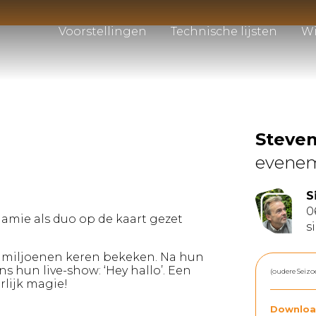
Voorstellingen
Technische lijsten
Wi
Steve
evene
S
0
Jamie als duo op de kaart gezet
s
jd miljoenen keren bekeken. Na hun
s hun live-show: ‘Hey hallo’. Een
(oudere Seizo
rlijk magie!
Downloa