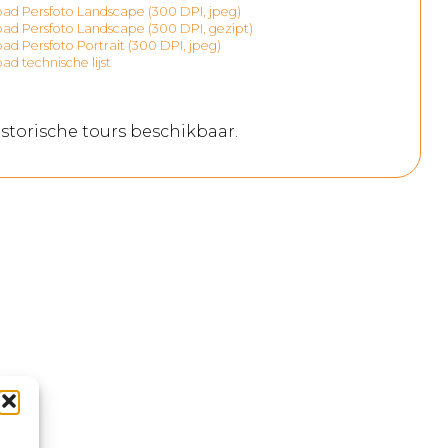
d Persfoto Landscape (300 DPI, jpeg)
d Persfoto Landscape (300 DPI, gezipt)
d Persfoto Portrait (300 DPI, jpeg)
d technische lijst
storische tours beschikbaar.