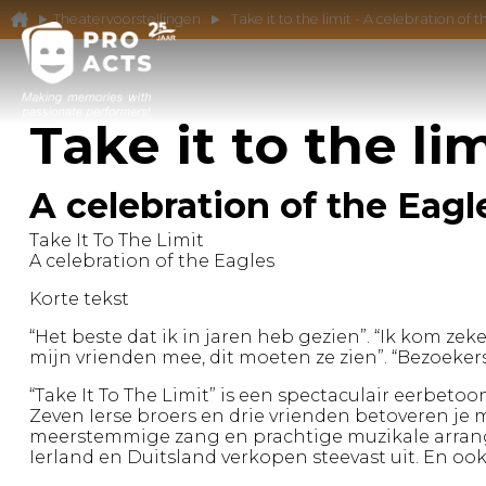
Theatervoorstellingen
Take it to the limit - A celebration of 
Take it to the li
A celebration of the Eagl
Take It To The Limit
A celebration of the Eagles
Korte tekst
“Het beste dat ik in jaren heb gezien”. “Ik kom z
mijn vrienden mee, dit moeten ze zien”. “Bezoeker
“Take It To The Limit” is een spectaculair eerbeto
Zeven Ierse broers en drie vrienden betoveren j
meerstemmige zang en prachtige muzikale arran
Ierland en Duitsland verkopen steevast uit. En oo