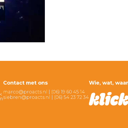
n
Contact met ons
Wie, wat, waa
marco@proacts.nl
|
‭(06) 19 60 45 14‬
k
siebren@proacts.nl
|
‭‭(06) 54 23 72 34‬
am