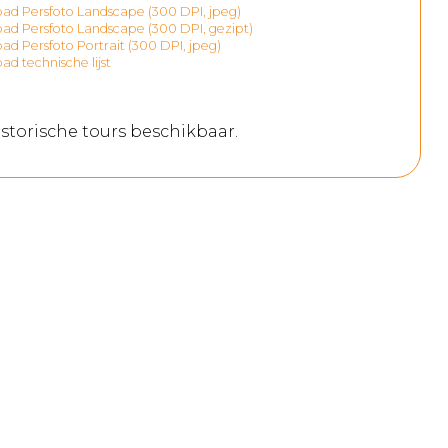
d Persfoto Landscape (300 DPI, jpeg)
d Persfoto Landscape (300 DPI, gezipt)
d Persfoto Portrait (300 DPI, jpeg)
d technische lijst
storische tours beschikbaar.