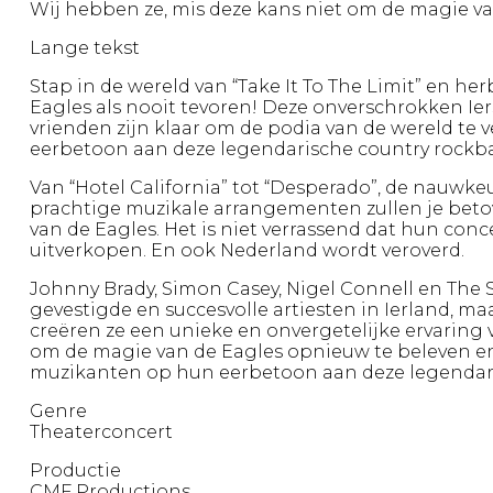
Wij hebben ze, mis deze kans niet om de magie va
Lange tekst
Stap in de wereld van “Take It To The Limit” en her
Eagles als nooit tevoren! Deze onverschrokken Ie
vrienden zijn klaar om de podia van de wereld te 
eerbetoon aan deze legendarische country rockb
Van “Hotel California” tot “Desperado”, de nauw
prachtige muzikale arrangementen zullen je beto
van de Eagles. Het is niet verrassend dat hun conc
uitverkopen. En ook Nederland wordt veroverd.
Johnny Brady, Simon Casey, Nigel Connell en The 
gevestigde en succesvolle artiesten in Ierland, maa
creëren ze een unieke en onvergetelijke ervaring 
om de magie van de Eagles opnieuw te beleven en s
muzikanten op hun eerbetoon aan deze legendar
Genre
Theaterconcert
Productie
CMF Productions