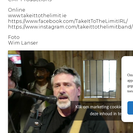
Online
www.takeittothelimit.ie
https://www.facebook.com/TakeItToTheLimitIRL/
https://www.instagram.com/takeittothelimitband/
Foto
Wim Lanser
Om 
app
geg
toe
Klik om marketing cookies te a
deze inhoud in te scha