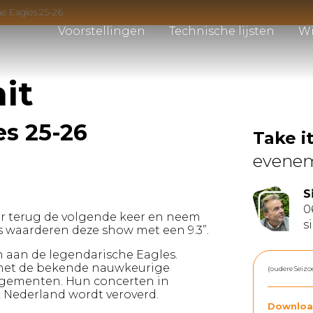
the Eagles 25-26
Voorstellingen
Technische lijsten
Wi
mit
es 25-26
Take it
evene
S
0
eker terug de volgende keer en neem
s
s waarderen deze show met een 9.3”.
on aan de legendarische Eagles.
e met de bekende nauwkeurige
(oudere Seizo
gementen. Hun concerten in
k Nederland wordt veroverd.
Downloa