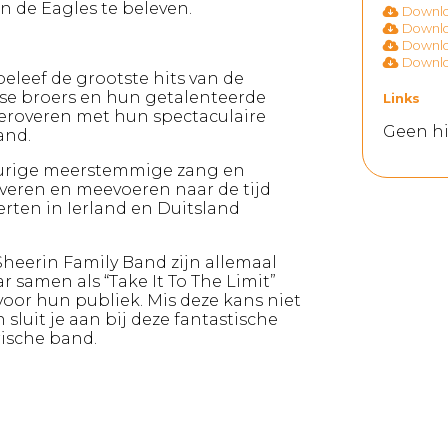
n de Eagles te beleven.
Downloa
Downloa
Downloa
Downloa
beleef de grootste hits van de
rse broers en hun getalenteerde
Links
veroveren met hun spectaculaire
Geen hi
and.
keurige meerstemmige zang en
veren en meevoeren naar de tijd
erten in Ierland en Duitsland
Sheerin Family Band zijn allemaal
r samen als “Take It To The Limit”
voor hun publiek. Mis deze kans niet
luit je aan bij deze fantastische
ische band.