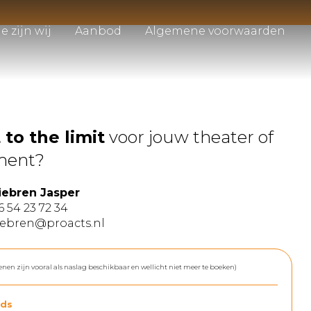
e zijn wij
Aanbod
Algemene voorwaarden
 to the limit
voor jouw theater of
ment?
iebren Jasper
6 54 23 72 34
iebren@proacts.nl
enen zijn vooral als naslag beschikbaar en wellicht niet meer te boeken)
ds