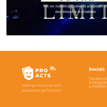
Klik om marketing cookies te accepteren e
deze inhoud in te schakelen
Socials
Faceboo
Instagr
Making memories with
LinkedIn
passionate performers!