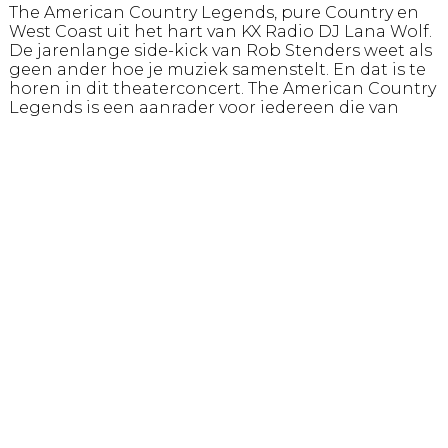
The American Country Legends, pure Country en
West Coast uit het hart van KX Radio DJ Lana Wolf.
De jarenlange side-kick van Rob Stenders weet als
geen ander hoe je muziek samenstelt. En dat is te
horen in dit theaterconcert. The American Country
Legends is een aanrader voor iedereen die van
pure Country en bekende West Coast songs houdt.
De internationale topmusici geven je een
muzikale massage voor de oren!
Een moderne Country en West Coast voorstelling
die de ware muziekliefhebber natuurlijk niet mag
missen!
De show ‘The American Country Legends’ is, naast
een ode aan grote Country en West Coast
artiesten, ook een feest van herkenning met hits
van The Eagles, Linda Ronstadt, Willie Nelson,
Bonnie Raitt, Emmylou Harris, Don Williams, Randy
Newman, Patsy Cline, Rascal Flatts en Creedence
Clearwater Revival.
De artiesten van deze show kijken niet alleen
terug naar toen. Ook in de huidige popmuziek zijn