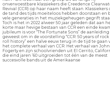
onverwoestbare klassiekers die Creedence Clearwat
Revival (CCR) op haar naam heeft staan. Klassiekers 
de tand des tijds moeiteloos hebben doorstaan en b
vele generaties in het muziekgeheugen gegrift staa
Toch is het in 2022 alweer 50 jaar geleden dat aan h
korte maar hevige bestaan van CCR een einde kwam
jubileum is voor “The Fortunate Sons” de aanleiding
geweest om in de voorstelling “CCR: 50 years of rock 
roll history” een halve eeuw terug in de tijd te gaan 
het complete verhaal van CCR. Het verhaal van John
Fogerty en zijn schoolvrienden uit El Cerrito, Califor
die eind jaren ’60 uitgroeiden tot één van de meest
succesvolle bands uit de Amerikaanse
muziekgeschiedenis.
Ga mee naar de hoogtijdagen van de popmuziek m
grootste hits van CCR. Een feest der herkenning voo
jong en oud!
Genre
Theaterconcert
Leeftijd
alle