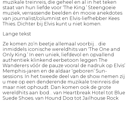
muzikale treinreis, die geheel en al in het teken
staat van hun liefde voor ‘The King.’ Steengoeie
muziek, verrassende beelden én mooie anekdotes
van journalist/columnist en Elvis-liefhebber Kees
Thies. Dichter bij Elvis kunt u niet komen.
Lange tekst
Ze komen zo’n beetje allemaal voorbij… die
inmiddels iconische wereldhits van ‘The One and
Only King.’ In een uniek, liefdevol en opvallend
authentiek klinkend eerbetoon leggen The
Wanderers vóór de pauze vooral de nadruk op Elvis’
Memphis-jaren en de aldaar ‘geboren’ Sun-
sessions. In het tweede deel van de show nemen zij
u mee op een denderende muzikale treinreis die
maar niet ophoudt. Dan komen ook de grote
wereldhits aan bod… van Heartbreak Hotel tot Blue
Suede Shoes, van Hound Dog tot Jailhouse Rock
en van gospel tot ballade.
Het unieke geluid van Johan Struik (contrabas),
Marc Burger (drums), Ron ‘Parelvet’ Smith (gitaar),
Govert van der Kolm (toetsen) en zanger/gitarist
Maarten Teekens is ongeëvenaard. en brengt u