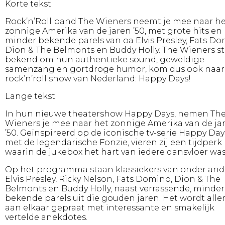
Korte tekst
Rock’n’Roll band The Wieners neemt je mee naar h
zonnige Amerika van de jaren ’50, met grote hits en
minder bekende parels van oa Elvis Presley, Fats Do
Dion & The Belmonts en Buddy Holly. The Wieners s
bekend om hun authentieke sound, geweldige
samenzang en gortdroge humor, kom dus ook naar
rock’n’roll show van Nederland: Happy Days!
Lange tekst
In hun nieuwe theatershow Happy Days, nemen Th
Wieners je mee naar het zonnige Amerika van de ja
’50. Geïnspireerd op de iconische tv-serie Happy Day
met de legendarische Fonzie, vieren zij een tijdperk
waarin de jukebox het hart van iedere dansvloer was
Op het programma staan klassiekers van onder an
Elvis Presley, Ricky Nelson, Fats Domino, Dion & The
Belmonts en Buddy Holly, naast verrassende, minder
bekende parels uit die gouden jaren. Het wordt all
aan elkaar gepraat met interessante en smakelijk
vertelde anekdotes.