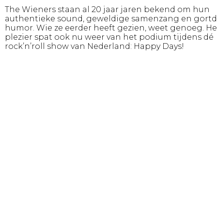
The Wieners staan al 20 jaar jaren bekend om hun
authentieke sound, geweldige samenzang en gort
humor. Wie ze eerder heeft gezien, weet genoeg. He
plezier spat ook nu weer van het podium tijdens dé
rock’n’roll show van Nederland: Happy Days!
Rob Roemers: zang, gitaar & piano
Jaap Wijn: zang & gitaar
Jan Timmersmans: zang, drums & gitaar
Erwin Meijdam: zang & contrabas
Genre
Theaterconcert
Productie
Hi Ho Silver
Online
www.thewieners.nl
http://www.facebook.com/thewieners
https://www.instagram.com/thewieners.nl
Foto
TradeMark Fotografie