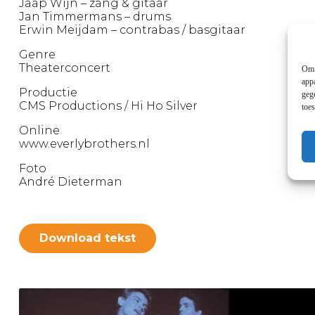
Jaap Wijn – zang & gitaar
Jan Timmermans – drums
Erwin Meijdam – contrabas / basgitaar
Genre
Theaterconcert
Om 
app
Productie
geg
CMS Productions / Hi Ho Silver
toe
Online
www.everlybrothers.nl
Foto
André Dieterman
Download tekst