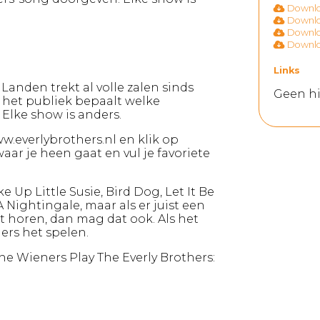
Downloa
Downloa
Downloa
Downloa
Links
Landen trekt al volle zalen sinds
Geen hi
: het publiek bepaalt welke
lke show is anders.
w.everlybrothers.nl en klik op
ar je heen gaat en vul je favoriete
e Up Little Susie, Bird Dog, Let It Be
 Nightingale, maar als er juist een
ilt horen, dan mag dat ook. Als het
ers het spelen.
e Wieners Play The Everly Brothers: