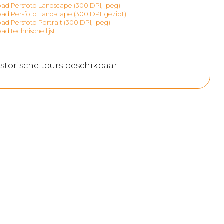
d Persfoto Landscape (300 DPI, jpeg)
d Persfoto Landscape (300 DPI, gezipt)
d Persfoto Portrait (300 DPI, jpeg)
d technische lijst
storische tours beschikbaar.