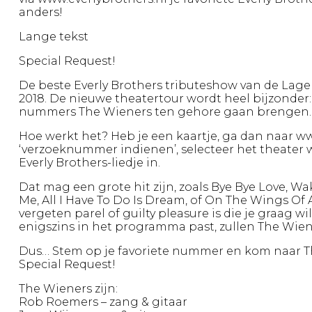
anders!
Lange tekst
Special Request!
De beste Everly Brothers tributeshow van de Lage 
2018. De nieuwe theatertour wordt heel bijzonder
nummers The Wieners ten gehore gaan brengen. E
Hoe werkt het? Heb je een kaartje, ga dan naar ww
‘verzoeknummer indienen’, selecteer het theater wa
Everly Brothers-liedje in.
Dat mag een grote hit zijn, zoals Bye Bye Love, Wak
Me, All I Have To Do Is Dream, of On The Wings Of A
vergeten parel of guilty pleasure is die je graag w
enigszins in het programma past, zullen The Wien
Dus… Stem op je favoriete nummer en kom naar Th
Special Request!
The Wieners zijn:
Rob Roemers – zang & gitaar