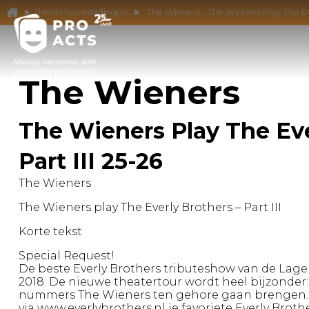
Theatervoorstellingen
The Wieners - The Wieners Play The Eve
The Wieners
The Wieners Play The Eve
Part III 25-26
The Wieners
The Wieners play The Everly Brothers – Part III
Korte tekst
Special Request!
De beste Everly Brothers tributeshow van de Lage 
2018. De nieuwe theatertour wordt heel bijzonder
nummers The Wieners ten gehore gaan brengen. N
via www.everlybrothers.nl je favoriete Everly Brot