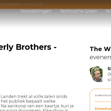
rly Brothers - Part III 25-26
Voorstellingen
Technische lijsten
Wi
rly Brothers -
The W
evene
S
0
s
(oudere Seizo
Landen trekt al volle zalen sinds
: het publiek bepaalt welke
a aankoop van een kaartje, kun je
Downloa
hers-song doorgeven. Elke show is