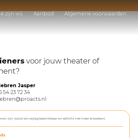
e zijn wij
Aanbod
Algemene voorwaarden
ieners
voor jouw theater of
ment?
iebren Jasper
6 54 23 72 34
iebren@proacts.nl
enen zijn vooral als naslag beschikbaar en wellicht niet meer te boeken)
ds