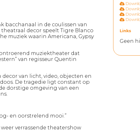
Downloa
Downloa
Downloa
Downloa
nk bacchanaal in de coulissen van
n theatraal decor speelt Tigre Blanco
Links
sche muziek waarin Americana, Gypsy
Geen hi
n ontroerend muziektheater dat
estern” van regisseur Quentin
ecor van licht, video, objecten en
oos. De tragedie ligt constant op
 de dorstige omgeving van een
ns.
oog- en oorstrelend mooi.”
s weer verrassende theatershow