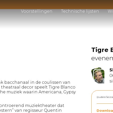
Voorstellingen
Technische lijsten
Wi
Tigre 
evene
S
0
s
nk bacchanaal in de coulissen van
n theatraal decor speelt Tigre Blanco
sche muziek waarin Americana, Gypsy
(oudere Seizo
n ontroerend muziektheater dat
estern” van regisseur Quentin
Downloa