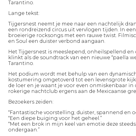
Tarantino.
Lange tekst:
Tijgersnest neemt je mee naar een nachtelijk dra
een rondreizend circus uit vervlogen tijden. In ee
broeierige rocksongs met een rauwe twist. Filmi
en Soul een duister verbond aangaan.
Het Tijgersnest is meeslepend, onheilspellend e
klinkt als de soundtrack van een nieuwe “paella w
Tarantino.
Het podium wordt met behulp van een dynamisch d
kostumering omgetoverd tot een levensgrote kijkd
de loer en je waant je voor even onmiskenbaar in
rokerige nachtclub ergens aan de Mexicaanse gre
Bezoekers zeiden:
“Fantastische voorstelling; duister, spannend en 
“Een diepe buiging voor het geheel.”
“Met een brok in mijn keel van emotie deze steed
ondergaan.”