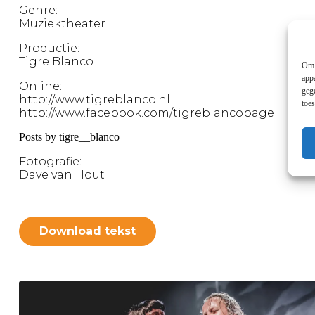
Genre:
Muziektheater
Productie:
Tigre Blanco
Om 
app
Online:
geg
http://www.tigreblanco.nl
toe
http://www.facebook.com/tigreblancopage
Posts by tigre__blanco
Fotografie:
Dave van Hout
Download tekst