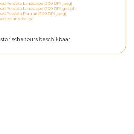
d Persfoto Landscape (300 DPI, jpeg)
d Persfoto Landscape (300 DPI, gezipt)
d Persfoto Portrait (300 DPI, jpeg)
d technische lijst
storische tours beschikbaar.