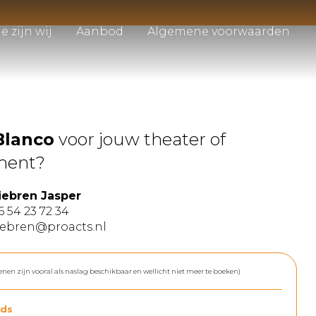
e zijn wij
Aanbod
Algemene voorwaarden
Blanco
voor jouw theater of
ment?
iebren Jasper
6 54 23 72 34
iebren@proacts.nl
enen zijn vooral als naslag beschikbaar en wellicht niet meer te boeken)
ds