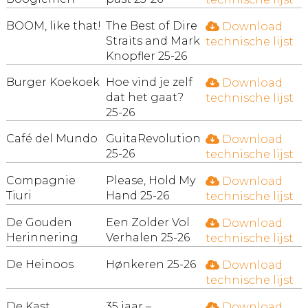
BOOM, like that!
The Best of Dire
Download
Straits and Mark
technische lijst
Knopfler 25-26
Burger Koekoek
Hoe vind je zelf
Download
dat het gaat?
technische lijst
25-26
Café del Mundo
GuitaRevolution
Download
25-26
technische lijst
Compagnie
Please, Hold My
Download
Tiuri
Hand 25-26
technische lijst
De Gouden
Een Zolder Vol
Download
Herinnering
Verhalen 25-26
technische lijst
De Heinoos
Hønkeren 25-26
Download
technische lijst
De Kast
35 jaar –
Download