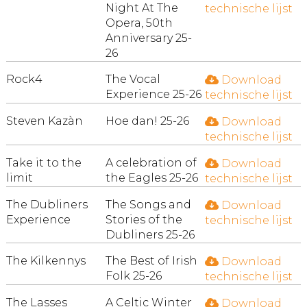
Night At The
technische lijst
Opera, 50th
Anniversary 25-
26
Rock4
The Vocal
Download
Experience 25-26
technische lijst
Steven Kazàn
Hoe dan! 25-26
Download
technische lijst
Take it to the
A celebration of
Download
limit
the Eagles 25-26
technische lijst
The Dubliners
The Songs and
Download
Experience
Stories of the
technische lijst
Dubliners 25-26
The Kilkennys
The Best of Irish
Download
Folk 25-26
technische lijst
The Lasses
A Celtic Winter
Download