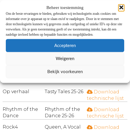
Beheer toestemming
Maarten
Elvis in the
Download
Om de beste ervaringen te bieden, gebruiken wij technologieën zoals cookies om
Teekens
Chapel 25-26
technische lijst
informatie over je apparaat op te slaan en/of te raadplegen. Door in te stemmen met
deze technologieën kunnen wij gegevens zoals surfgedrag of unieke ID's op deze site
Magoria
Hollingsworth
Download
verwerken. Als je geen toestemming geeft of uw toestemming intrekt, kan dit een
Mansion
technische lijst
nadelige invloed hebben op bepaalde functies en mogelijkheden.
rockopera 25-26
Accepteren
Mens 2
Hoe Ouder Hoe
Download
Producties
Gekker! 25-26
technische lijst
Weigeren
Op verhaal
Aan tafel met
Download
Bekijk voorkeuren
Charles Dickens
technische lijst
25-26
Op verhaal
Tasty Tales 25-26
Download
technische lijst
Rhythm of the
Rhythm of the
Download
Dance
Dance 25-26
technische lijst
Rock4
Queen, A Vocal
Download