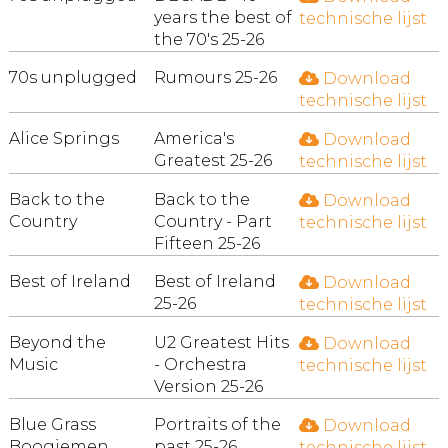
years the best of
technische lijst
the 70's 25-26
70s unplugged
Rumours 25-26
Download
technische lijst
Alice Springs
America's
Download
Greatest 25-26
technische lijst
Back to the
Back to the
Download
Country
Country - Part
technische lijst
Fifteen 25-26
Best of Ireland
Best of Ireland
Download
25-26
technische lijst
Beyond the
U2 Greatest Hits
Download
Music
- Orchestra
technische lijst
Version 25-26
Blue Grass
Portraits of the
Download
Boogiemen
past 25-26
technische lijst