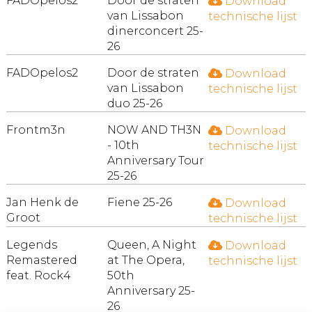
FADOpelos2
Door de straten
Download
van Lissabon
technische lijst
dinerconcert 25-
26
FADOpelos2
Door de straten
Download
van Lissabon
technische lijst
duo 25-26
Frontm3n
NOW AND TH3N
Download
- 10th
technische lijst
Anniversary Tour
25-26
Jan Henk de
Fiene 25-26
Download
Groot
technische lijst
Legends
Queen, A Night
Download
Remastered
at The Opera,
technische lijst
feat. Rock4
50th
Anniversary 25-
26