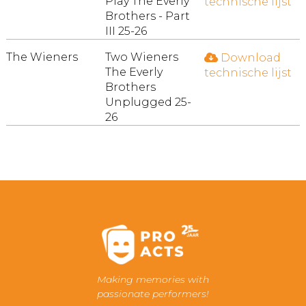
Play The Everly
technische lijst
Brothers - Part
III 25-26
The Wieners
Two Wieners
Download
The Everly
technische lijst
Brothers
Unplugged 25-
26
Making memories with
passionate performers!